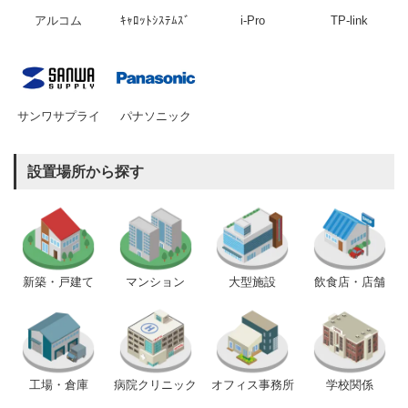
アルコム
ｷｬﾛｯﾄｼｽﾃﾑｽﾞ
i-Pro
TP-link
サンワサプライ
パナソニック
設置場所から探す
新築・戸建て
マンション
大型施設
飲食店・店舗
工場・倉庫
病院クリニック
オフィス事務所
学校関係