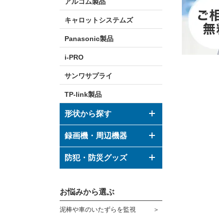
アルコム製品
キャロットシステムズ
Panasonic製品
i-PRO
サンワサプライ
TP-link製品
形状から探す
ドーム型カメラ
録画機・周辺機器
ボックス型カメラ
デジタルレコーダー
防犯・防災グッズ
バレット型カメラ
モニター
防犯グッズ
その他形状のカメラ
お悩みから選ぶ
ハウジング
防災グッズ
泥棒や車のいたずらを監視
ブラケット
ダミーカメラ