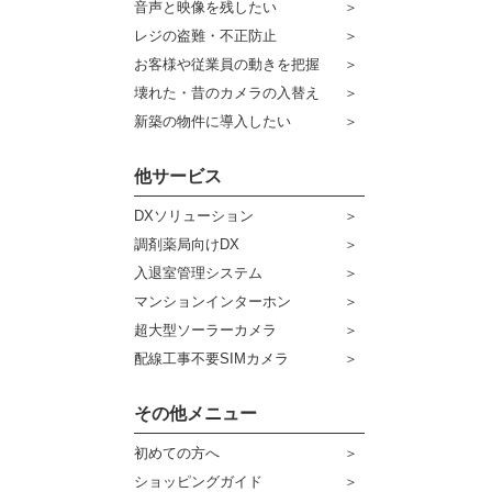
音声と映像を残したい
ケーブル
センサーライト・アラーム
レジの盗難・不正防止
お客様や従業員の動きを把握
コネクター
防犯ステッカー
壊れた・昔のカメラの入替え
その他周辺機器
宅配ボックス
新築の物件に導入したい
アウトレット品
他サービス
販売終了商品
DXソリューション
調剤薬局向けDX
入退室管理システム
マンションインターホン
超大型ソーラーカメラ
配線工事不要SIMカメラ
その他メニュー
初めての方へ
ショッピングガイド