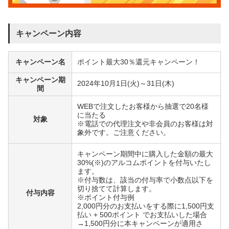
キャンペーン内容
キャンペーン名
ポイント最大30％還元キャンペーン！
キャンペーン期
2024年10月1日(火)～31日(木)
間
WEBで注文したお客様から抽選で20名様
に当たる
対象
※電話での代理注文や非会員のお客様は対
象外です。ご注意ください。
キャンペーン期間中に購入した金額の最大
30%(※)のアルコムポイントを付与いたし
ます。
※付与数は、該当の付与率で小数点以下を
切り捨てて計算します。
付与内容
※ポイント付与例
2,000円分のお支払いをする際に1,500円支
払い + 500ポイント でお支払いした場合
→1,500円分に本キャンペーンが適用さ