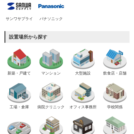
サンワサプライ
パナソニック
設置場所から探す
新築・戸建て
マンション
大型施設
飲食店・店舗
工場・倉庫
病院クリニック
オフィス事務所
学校関係