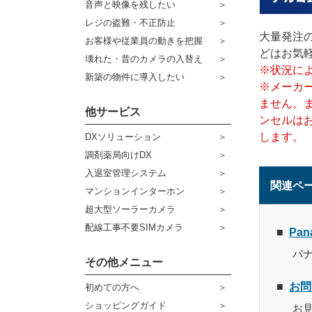
音声と映像を残したい
ケーブル
センサーライト・アラーム
レジの盗難・不正防止
大量発注
お客様や従業員の動きを把握
コネクター
防犯ステッカー
どはお気
壊れた・昔のカメラの入替え
※状況に
その他周辺機器
宅配ボックス
新築の物件に導入したい
※メーカ
アウトレット品
ません。
他サービス
ンセルは
販売終了商品
します。
DXソリューション
調剤薬局向けDX
入退室管理システム
関連ペ
マンションインターホン
超大型ソーラーカメラ
配線工事不要SIMカメラ
Pa
パ
その他メニュー
お問
初めての方へ
ショッピングガイド
お