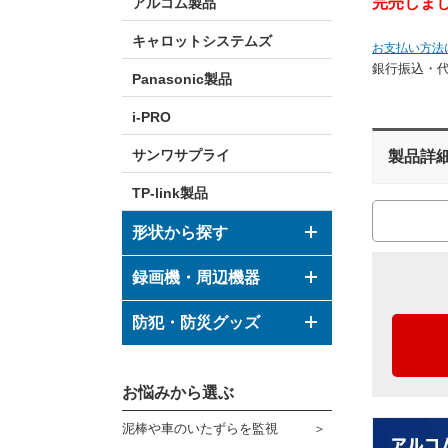
完売しま
アルコム製品
キャロットシステムズ
お支払い方法
銀行振込・
Panasonic製品
i-PRO
サンワサプライ
製品詳
TP-link製品
形状から探す
ドーム型カメラ
録画機・周辺機器
ボックス型カメラ
デジタルレコーダー
防犯・防災グッズ
バレット型カメラ
モニター
防犯グッズ
その他形状のカメラ
お悩みから選ぶ
ハウジング
防災グッズ
泥棒や車のいたずらを監視
ブラケット
ダミーカメラ