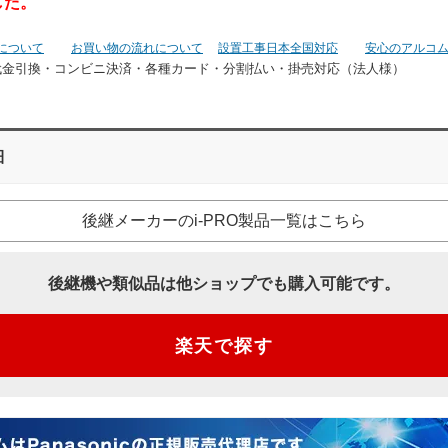
した。
について
お買い物の流れについて
設置工事日本全国対応
安心のアルコ
代金引換・コンビニ決済・
各種カード・分割払い・掛売対応（法人様）
細
後継メーカーのi-PRO製品一覧はこちら
後継機や類似品は他ショップでも購入可能です。
楽天で探す