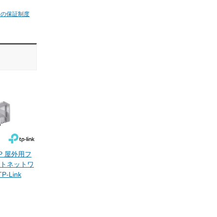
ムの保証制度
4MP 屋外用フ
トネットワ
P-Link