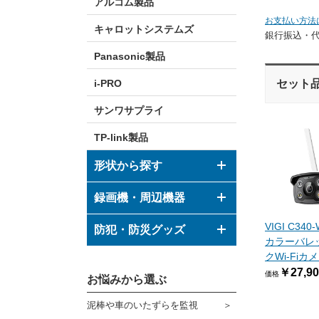
アルコム製品
お支払い方法
キャロットシステムズ
銀行振込・
Panasonic製品
セット
i-PRO
サンワサプライ
TP-link製品
形状から探す
ドーム型カメラ
録画機・周辺機器
ボックス型カメラ
VIGI C34
デジタルレコーダー
防犯・防災グッズ
カラーバレ
バレット型カメラ
モニター
クWi-Fiカメラ
防犯グッズ
￥27,90
価格
その他形状のカメラ
お悩みから選ぶ
ハウジング
防災グッズ
泥棒や車のいたずらを監視
ブラケット
ダミーカメラ