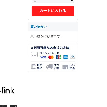
カートに入れる
買い物かご
買い物かごは空です...