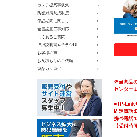
カメラ提案事例集
防犯対策助成制度
保証期間に関して
全国設置工事対応
よくあるご質問
取扱説明書やチラシDL
お客様の声
お見積もりのご依頼
製品カタログ
※当商品の
センター
■TP-Li
固定電話:0
携帯電話:
【受付時間