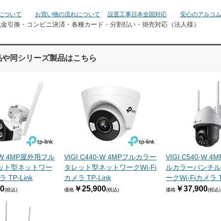
について
お買い物の流れについて
設置工事日本全国対応
安心のアルコ
代金引換・コンビニ決済・
各種カード・分割払い・掛売対応（法人様）
品や同シリーズ製品はこちら
0-W 4MP屋外用フル
VIGI C440-W 4MPフルカラー
VIGI C540-W 
ット型ネットワー
タレット型ネットワークWi-Fi
ルカラーパンチル
 TP-Link
カメラ TP-Link
ークWi-Fiカメラ T
0
￥25,900
￥37,900
(税込)
価格
(税込)
価格
(税込)