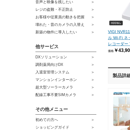
音声と映像を残したい
ケーブル
センサーライト・アラーム
レジの盗難・不正防止
お客様や従業員の動きを把握
コネクター
防犯ステッカー
壊れた・昔のカメラの入替え
その他周辺機器
宅配ボックス
VIGI NVR
新築の物件に導入したい
ル Wi-Fi
アウトレット品
レコーダー TP
他サービス
￥43,90
価格
販売終了商品
DXソリューション
調剤薬局向けDX
入退室管理システム
製品詳
マンションインターホン
超大型ソーラーカメラ
配線工事不要SIMカメラ
その他メニュー
初めての方へ
ショッピングガイド