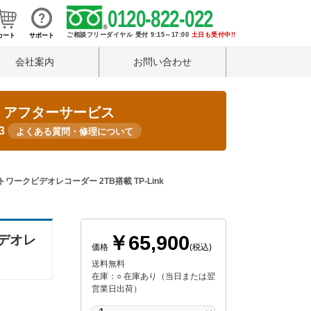
0120-822-022
ご相談フリーダイヤル 受付 9:15～17:00
土日も受付中!!
カート
サポート
会社案内
お問い合わせ
・アフターサービス
33
よくある質問・修理について
 ネットワークビデオレコーダー 2TB搭載 TP-Link
￥65,900
ビデオレ
価格
(税込)
送料無料
在庫：○ 在庫あり（当日または翌
営業日出荷）