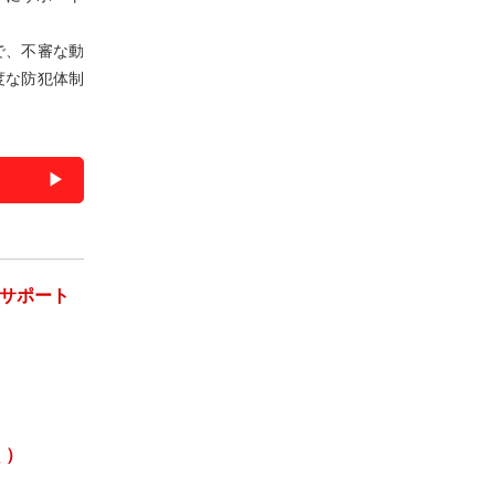
で、不審な動
度な防犯体制
kサポート
く）