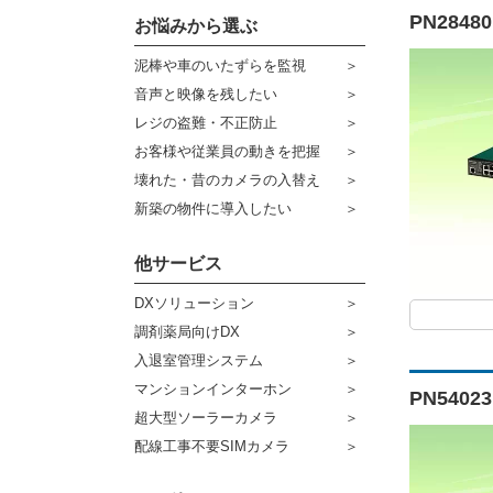
PN2848
その他形状のカメラ
お悩みから選ぶ
ハウジング
防災グッズ
泥棒や車のいたずらを監視
ブラケット
ダミーカメラ
音声と映像を残したい
ケーブル
センサーライト・アラーム
レジの盗難・不正防止
お客様や従業員の動きを把握
コネクター
防犯ステッカー
壊れた・昔のカメラの入替え
その他周辺機器
宅配ボックス
新築の物件に導入したい
アウトレット品
他サービス
販売終了商品
DXソリューション
調剤薬局向けDX
入退室管理システム
マンションインターホン
PN5402
超大型ソーラーカメラ
配線工事不要SIMカメラ