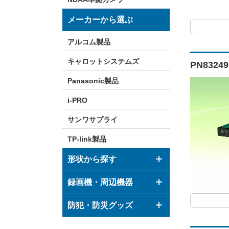
メーカーから選ぶ
アルコム製品
キャロットシステムズ
PN8324
Panasonic製品
i-PRO
サンワサプライ
TP-link製品
形状から探す
ドーム型カメラ
録画機・周辺機器
ボックス型カメラ
デジタルレコーダー
防犯・防災グッズ
バレット型カメラ
モニター
防犯グッズ