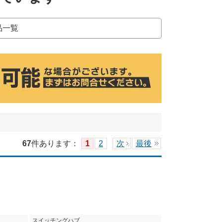
品一覧
67
件あります
：
1
2
次
最後
スイッチングハブ