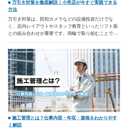
万引き対策を徹底解説｜小売店が今すぐ実践できる
方法
万引き対策は、防犯カメラなどの設備投資だけでな
く、店内レイアウトやスタッフ教育といったソフト面
との組み合わせが重要です。両輪で取り組むことで、
抑止効果を高められます。この記事では、万引きの手
口や被害実態から、防犯カメラの選び方・EASタグ・
発見時の対応まで、店舗ですぐに実践できる対策を網
羅的に解説します。自店の防犯体制を見直す際の参考
にしてください。
施工管理とは？仕事内容・年収・資格をわかりやす
く解説