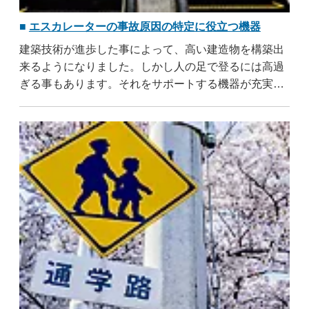
エスカレーターの事故原因の特定に役立つ機器
建築技術が進歩した事によって、高い建造物を構築出
来るようになりました。しかし人の足で登るには高過
ぎる事もあります。それをサポートする機器が充実し
たのは当然の結果です。そして代表的な機器の1つに
エスカレーターがあります。エスカレーターを活用す
る事によって、移動が格段に楽になるのは間違いあり
ません。移動が楽な建造物であれば、多くの人が ..
...す
べて読む