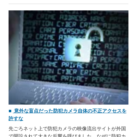
のです。豊かな自然に触れつつ、設備も整っているの
で手軽にアウトドアライフを満喫できるので様々な
人々が利用しています。このようなリフレッシュでき
る環境は ..
...すべて読む
意外な盲点だった防犯カメラ自体の不正アクセスを
許すな
先ごろネット上で防犯カメラの映像流出サイトが外国
で開設されて大きな反響を呼びました。なぜに防犯カ