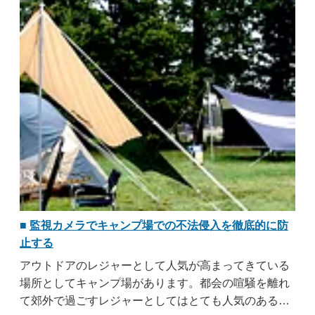
なりません。学習塾にとっては子供たちを無事に家に
送り届けるまでは気が抜けないものになります。子供
の安全を守ることは大人以上に難しいのが実情で ..
...す
べて読む
監視カメラでキャンプ場での不法侵入を徹底的に防
止する
アウトドアのレジャーとして人気が高まってきている
場所としてキャンプ場があります。都会の喧騒を離れ
て郊外で過ごすレジャーとしてはとても人気のあるも