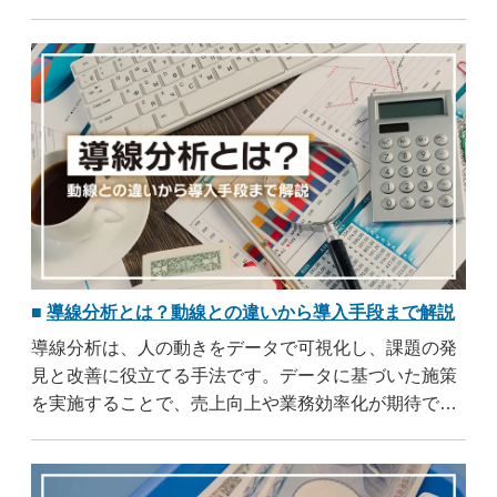
スの質低下につながる深刻な問題です。組織として正
しく対処することで、現場スタッフを守り、安全な職
場環境を維持できます。
導線分析とは？動線との違いから導入手段まで解説
導線分析は、人の動きをデータで可視化し、課題の発
見と改善に役立てる手法です。データに基づいた施策
を実施することで、売上向上や業務効率化が期待でき
ます。この記事では、導線分析の基本概念から、店
舗・工場・Webサイト別の実施手順、ツールの選び
方、導入時の注意点まで幅広く解説します。導入を検