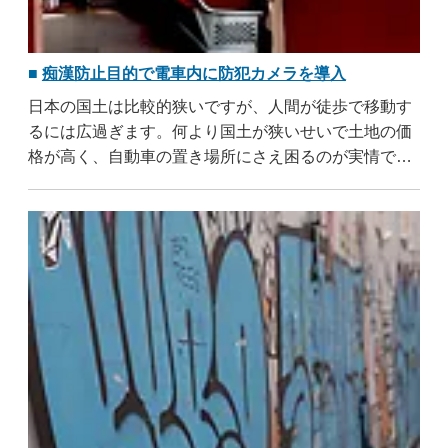
痴漢防止目的で電車内に防犯カメラを導入
日本の国土は比較的狭いですが、人間が徒歩で移動す
るには広過ぎます。何より国土が狭いせいで土地の価
格が高く、自動車の置き場所にさえ困るのが実情で
す。だから公共の乗り物である電車の普及が進みまし
た。現代における電車の本数は豊富であるため待ち時
間が少なく、非常に重宝されています。しかし人が多
い特性を ..
...すべて読む